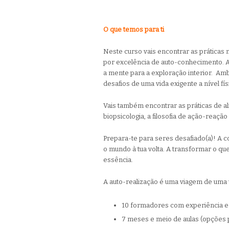
O que temos para ti
Neste curso vais encontrar as práticas
por excelência de auto-conhecimento. 
a mente para a exploração interior. A
desafios de uma vida exigente a nível fí
Vais também encontrar as práticas de a
biopsicologia, a filosofia de ação-reaç
Prepara-te para seres desafiado(a)! A c
o mundo à tua volta. A transformar o que
essência.
A auto-realização é uma viagem de uma 
10 formadores com experiência e i
7 meses e meio de aulas (opções p