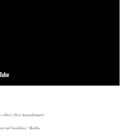
to ~Shrii Shrii Anandamurti
har mil batalhas
Budha
~