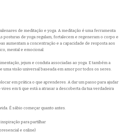
 milenares de meditação e yoga. A meditação é uma ferramenta
As posturas de yoga regulam, fortalecem e regeneram o corpo e
mbas aumentam a concentração e a capacidade de resposta aos
sico, mental e emocional.
limentação, jejum e conduta associadas ao yoga. E também a
ão e uma visão universal baseada em amor por todos os seres.
olocar em prática o que aprenderes. A dar um passo para ajudar
 vires em ti que está a atrasar a descoberta da tua verdadeira
vida. É sábio começar quanto antes.
nspiração para partilhar
resencial e online)