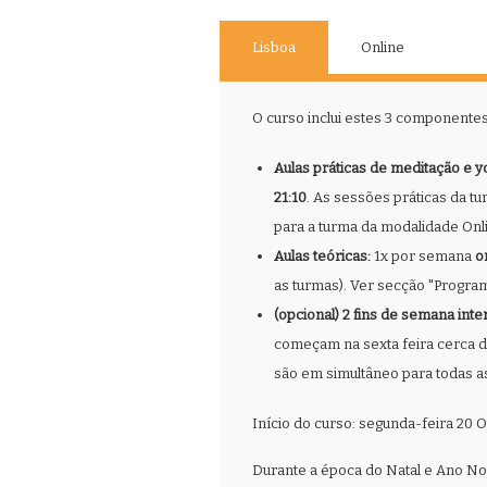
Lisboa
Online
O curso inclui estes 3 componentes
Aulas práticas de meditação e y
21:10
. As sessões práticas da t
para a turma da modalidade Onli
Aulas teóricas:
1x por semana
o
as turmas). Ver secção "Programa
(opcional) 2 fins de semana int
começam na sexta feira cerca d
são em simultâneo para todas a
Início do curso: segunda-feira 20 Ou
Durante a época do Natal e Ano N