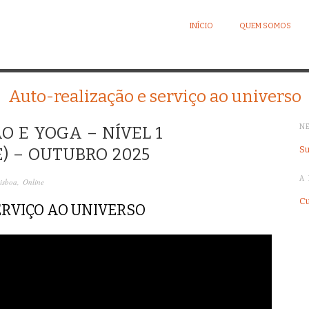
INÍCIO
QUEM SOMOS
Auto-realização e serviço ao universo
N
O E YOGA – NÍVEL 1
Su
) – OUTUBRO 2025
A 
isboa
,
Online
Cu
ERVIÇO AO UNIVERSO