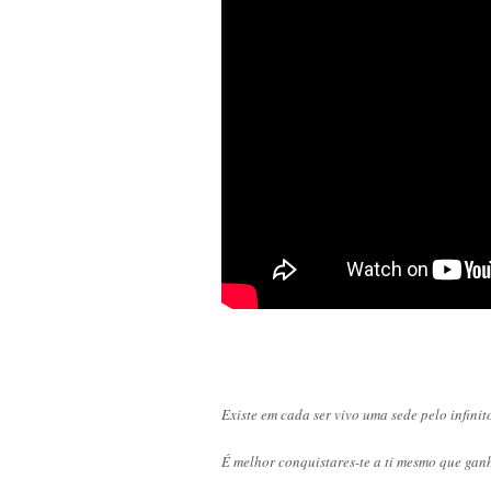
Existe em cada ser vivo uma sede pelo infini
É melhor conquistares-te a ti mesmo que gan