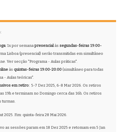
:
oga:
1x por semana
presencial
às
segundas-feiras 19:00-
urma Lisboa (presencial) serão transmitidas em simultâneo
ne. Ver secção "Programa - Aulas práticas".
nline
às
quintas-feiras 19:00-20:00
(simultâneo para todas
 - Aulas teóricas".
ensivos em retiro:
5-7 Dez 2025, 6-8 Mar 2026. Os retiros
as 19h e terminam no Domingo cerca das 16h. Os retiros
s turmas.
t 2025. Fim: quinta-feira 28 Mai 2026.
ovo as sessões param em 18 Dez 2025 e retomam em 5 Jan