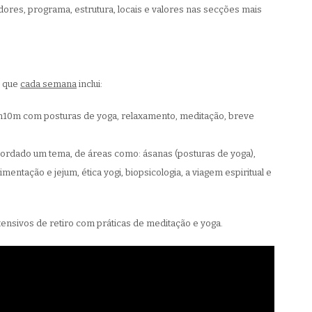
ores, programa, estrutura, locais e valores nas secções mais
m que
cada semana
inclui:
 2h10m com posturas de yoga, relaxamento, meditação, breve
abordado um tema, de áreas como: ásanas (posturas de yoga),
entação e jejum, ética yogi, biopsicologia, a viagem espiritual e
tensivos de retiro com práticas de meditação e yoga.