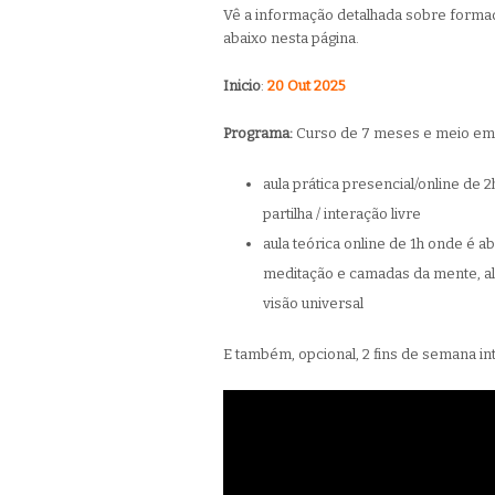
Vê a informação detalhada sobre formad
abaixo nesta página.
Inicio
:
20 Out 2025
Programa:
Curso de 7 meses e meio e
aula prática presencial/online de
partilha / interação livre
aula teórica online de 1h onde é 
meditação e camadas da mente, alim
visão universal
E também, opcional, 2 fins de semana in