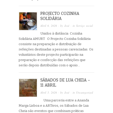
PROJECTO COZINHA
SOLIDÁRIA
Abril 6, 2026
· by
José
· in
Serviço social
Unidos à distância Cozinha
Solidária AMURT O Projecto Cozinha Solidária
consiste na preparação e distribuição de
refeições destinadas a pessoas carenciadas. Os
voluntários deste projecto participarão na
preparação e confecção das refeições que
serão depois distribuídas com o apoio…
SÁBADOS DE LUA CHEIA –
11 ABRIL
Abril 5, 2026
· by
José
· in
Uncategorized
Uma parceria entre a Ananda
Marga Lisboa e a ARTivos, os Sábados de Lua
Cheia são eventos que combinam práticas