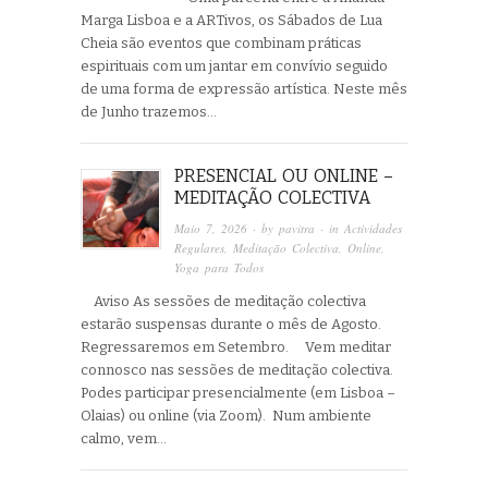
Marga Lisboa e a ARTivos, os Sábados de Lua
Cheia são eventos que combinam práticas
espirituais com um jantar em convívio seguido
de uma forma de expressão artística. Neste mês
de Junho trazemos…
PRESENCIAL OU ONLINE –
MEDITAÇÃO COLECTIVA
Maio 7, 2026
· by
pavitra
· in
Actividades
Regulares
,
Meditação Colectiva
,
Online
,
Yoga para Todos
Aviso As sessões de meditação colectiva
estarão suspensas durante o mês de Agosto.
Regressaremos em Setembro. Vem meditar
connosco nas sessões de meditação colectiva.
Podes participar presencialmente (em Lisboa –
Olaias) ou online (via Zoom). Num ambiente
calmo, vem…