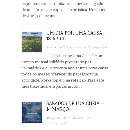
espirituais com um jantar em convívio seguido
de uma forma de expressão artística. Neste mês
de Abril, celebramos…
UM DIA POR UMA CAUSA –
18 ABRIL
Abril 4, 2026
· by
José
· in
Uncategorized
“Um Dia por Uma Causa” é um
evento mensal solidário preparado por
voluntários e que procura apoiar uma nova causa
todos os meses oferecendo para isso uma
actividade/workshop e uma refeição. Para este
mês trazemos, em parceria com…
SÁBADOS DE LUA CHEIA –
14 MARÇO
Março 10, 2026
· by
José
· in
Uncategorized