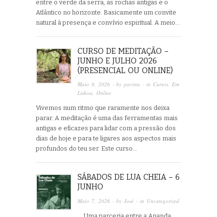
entre o verde da serra, as rochas antigas e o
Atlântico no horizonte. Basicamente um convite
natural à presença e convívio espiritual. A meio…
CURSO DE MEDITAÇÃO –
JUNHO E JULHO 2026
(PRESENCIAL OU ONLINE)
Maio 8, 2026
· by
pavitra
· in
Cursos
,
Em
Lisboa
,
Online
Vivemos num ritmo que raramente nos deixa
parar. A meditação é uma das ferramentas mais
antigas e eficazes para lidar com a pressão dos
dias de hoje e para te ligares aos aspectos mais
profundos do teu ser. Este curso…
SÁBADOS DE LUA CHEIA – 6
JUNHO
Maio 7, 2026
· by
José
· in
Uncategorized
Uma parceria entre a Ananda