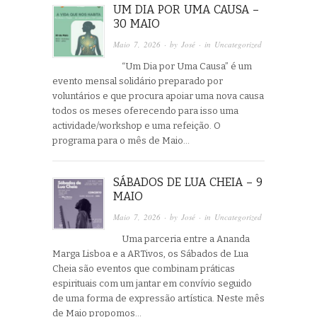
UM DIA POR UMA CAUSA –
30 MAIO
Maio 7, 2026
· by
José
· in
Uncategorized
“Um Dia por Uma Causa” é um
evento mensal solidário preparado por
voluntários e que procura apoiar uma nova causa
todos os meses oferecendo para isso uma
actividade/workshop e uma refeição. O
programa para o mês de Maio…
SÁBADOS DE LUA CHEIA – 9
MAIO
Maio 7, 2026
· by
José
· in
Uncategorized
Uma parceria entre a Ananda
Marga Lisboa e a ARTivos, os Sábados de Lua
Cheia são eventos que combinam práticas
espirituais com um jantar em convívio seguido
de uma forma de expressão artística. Neste mês
de Maio propomos…