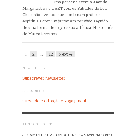
Uma parceria entre a Ananda
Marga Lisboa e a ARTivos, os Sábados de Lua
Cheia são eventos que combinam práticas
espirituais com um jantar em convívio seguido
de uma forma de expressão artística. Neste mês
de Março teremos…
1
2
…
12
Next →
NEWSLETTER
Subscrever newsletter
A DECORRER:
Curso de Meditação e Yoga Jun/Jul
ARTIGOS RECENTES
CAMINHADA CONSCIENTE – Serra de Sintra