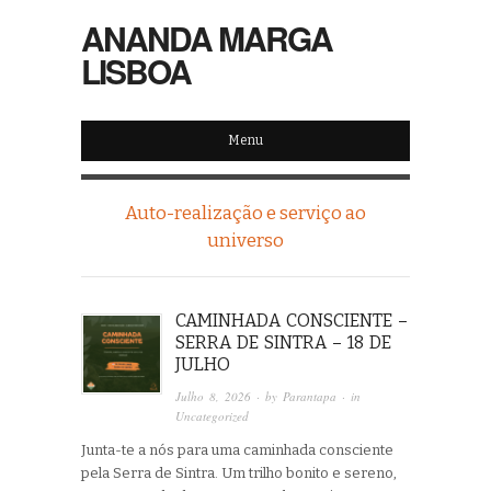
ANANDA MARGA
LISBOA
Menu
Auto-realização e serviço ao
universo
CAMINHADA CONSCIENTE –
SERRA DE SINTRA – 18 DE
JULHO
Julho 8, 2026
· by
Parantapa
· in
Uncategorized
Junta-te a nós para uma caminhada consciente
pela Serra de Sintra. Um trilho bonito e sereno,