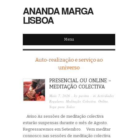
ANANDA MARGA
LISBOA
Menu
Auto-realização e serviço ao
universo
PRESENCIAL OU ONLINE –
MEDITAÇÃO COLECTIVA
Maio 7, 2026
· by
pavitra
· in
Actividades
Regulares
,
Meditação Colectiva
,
Online
,
Yoga para Todos
Aviso As sessões de meditação colectiva
estarão suspensas durante o mês de Agosto.
Regressaremos em Setembro. Vem meditar
connosco nas sessões de meditação colectiva.