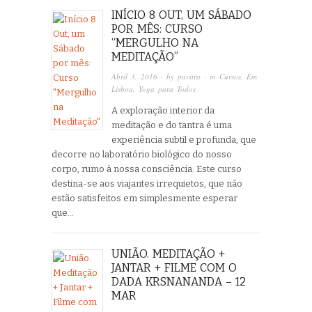
INÍCIO 8 OUT, UM SÁBADO
POR MÊS: CURSO
“MERGULHO NA
MEDITAÇÃO”
Abril 3, 2016
· by
pavitra
· in
Cursos
,
Em
Lisboa
,
Yoga para Todos
A exploração interior da
meditação e do tantra é uma
experiência subtil e profunda, que
decorre no laboratório biológico do nosso
corpo, rumo à nossa consciência. Este curso
destina-se aos viajantes irrequietos, que não
estão satisfeitos em simplesmente esperar
que…
UNIÃO. MEDITAÇÃO +
JANTAR + FILME COM O
DADA KRSNANANDA – 12
MAR