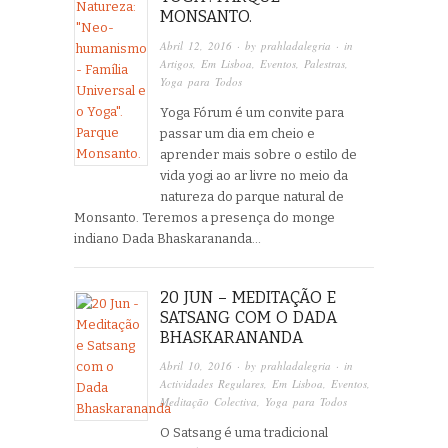
MONSANTO.
Abril 12, 2016
· by
prahladalegria
· in
Artigos
,
Em Lisboa
,
Eventos
,
Palestras
,
Yoga para Todos
Yoga Fórum é um convite para
passar um dia em cheio e
aprender mais sobre o estilo de
vida yogi ao ar livre no meio da
natureza do parque natural de
Monsanto. Teremos a presença do monge
indiano Dada Bhaskarananda…
20 JUN – MEDITAÇÃO E
SATSANG COM O DADA
BHASKARANANDA
Abril 10, 2016
· by
prahladalegria
· in
Actividades Regulares
,
Em Lisboa
,
Eventos
,
Meditação Colectiva
,
Yoga para Todos
O Satsang é uma tradicional