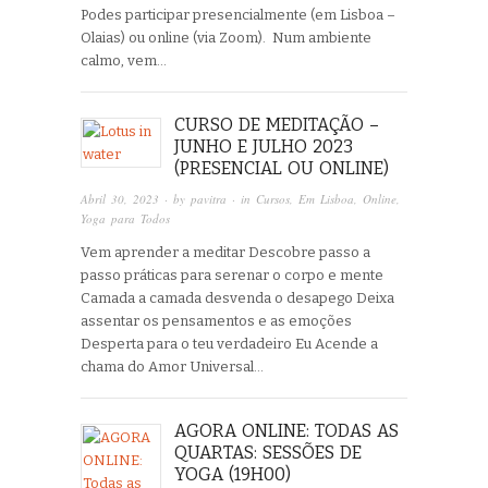
Podes participar presencialmente (em Lisboa –
Olaias) ou online (via Zoom). Num ambiente
calmo, vem…
CURSO DE MEDITAÇÃO –
JUNHO E JULHO 2023
(PRESENCIAL OU ONLINE)
Abril 30, 2023
· by
pavitra
· in
Cursos
,
Em Lisboa
,
Online
,
Yoga para Todos
Vem aprender a meditar Descobre passo a
passo práticas para serenar o corpo e mente
Camada a camada desvenda o desapego Deixa
assentar os pensamentos e as emoções
Desperta para o teu verdadeiro Eu Acende a
chama do Amor Universal…
AGORA ONLINE: TODAS AS
QUARTAS: SESSÕES DE
YOGA (19H00)