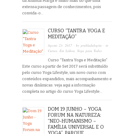
da Ananda Marga é muito mais do que uma
extensa passagem de conhecimentos, pois
convida-o…
CURSO “TANTRA YOGA E
MEDITAÇÃO”
Agosto 23, 2017
· by
prahladalegria
· in
Cursos
,
Em Lisboa
,
Yoga para Todos
Curso “Tantra Yoga e Meditação”
Este curso a partir de Set 2017 será substituído
pelo curso Yoga Lifestyle, um novo curso com
conteúdos expandidos, mais acompanhamento e
novas dinâmicas: veja aqui a informação
completa no artigo do curso Yoga Lifestyle…
DOM 19 JUNHO – YOGA
FORUM NA NATUREZA:
“NEO-HUMANISMO –
FAMÍLIA UNIVERSAL E O
YOGA”. PARQUE