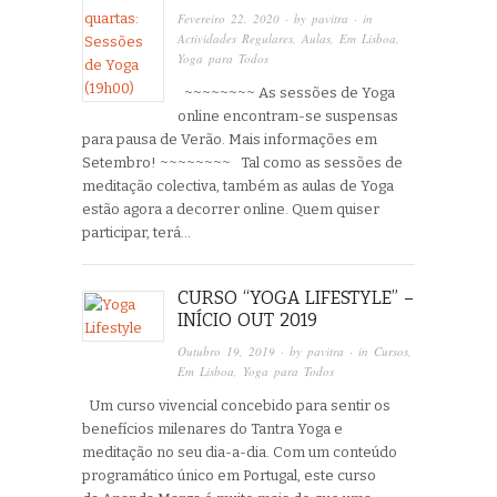
Fevereiro 22, 2020
· by
pavitra
· in
Actividades Regulares
,
Aulas
,
Em Lisboa
,
Yoga para Todos
~~~~~~~~ As sessões de Yoga
online encontram-se suspensas
para pausa de Verão. Mais informações em
Setembro! ~~~~~~~~ Tal como as sessões de
meditação colectiva, também as aulas de Yoga
estão agora a decorrer online. Quem quiser
participar, terá…
CURSO “YOGA LIFESTYLE” –
INÍCIO OUT 2019
Outubro 19, 2019
· by
pavitra
· in
Cursos
,
Em Lisboa
,
Yoga para Todos
Um curso vivencial concebido para sentir os
benefícios milenares do Tantra Yoga e
meditação no seu dia-a-dia. Com um conteúdo
programático único em Portugal, este curso