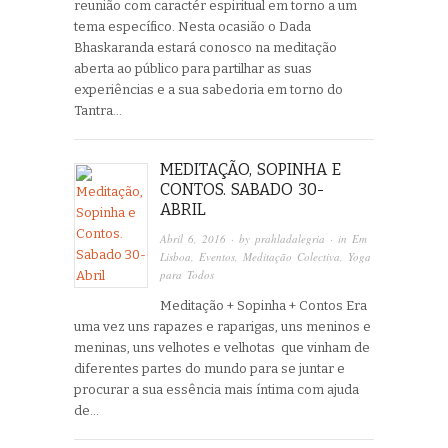
reunião com caractér espiritual em torno a um
tema específico. Nesta ocasião o Dada
Bhaskaranda estará conosco na meditação
aberta ao público para partilhar as suas
experiências e a sua sabedoria em torno do
Tantra…
MEDITAÇÃO, SOPINHA E
CONTOS. SABADO 30-
ABRIL
Abril 6, 2016
· by
prahladalegria
· in
Em
Lisboa
,
Eventos
,
Meditação Colectiva
,
Yoga
para Todos
Meditação + Sopinha + Contos Era
uma vez uns rapazes e raparigas, uns meninos e
meninas, uns velhotes e velhotas que vinham de
diferentes partes do mundo para se juntar e
procurar a sua essência mais íntima com ajuda
de…