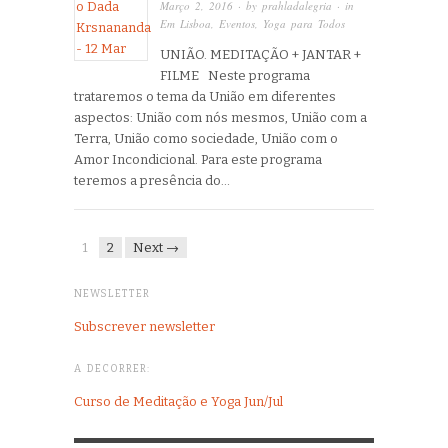
Março 2, 2016
· by
prahladalegria
· in
Em Lisboa
,
Eventos
,
Yoga para Todos
UNIÃO. MEDITAÇÃO + JANTAR +
FILME Neste programa
trataremos o tema da União em diferentes
aspectos: União com nós mesmos, União com a
Terra, União como sociedade, União com o
Amor Incondicional. Para este programa
teremos a presência do…
1
2
Next →
NEWSLETTER
Subscrever newsletter
A DECORRER:
Curso de Meditação e Yoga Jun/Jul