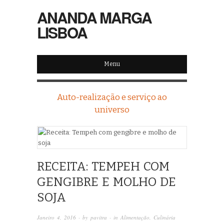
ANANDA MARGA
LISBOA
Menu
Auto-realização e serviço ao
universo
RECEITA: TEMPEH COM
GENGIBRE E MOLHO DE
SOJA
Janeiro 4, 2016
· by
pavitra
· in
Alimentação
,
Culinária