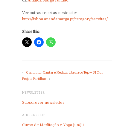
da
Ananda Marga Fundão
.
Ver outras receitas neste site:
http://lisboa.anandamarga.pt/category/receitas/
Share this:
←
Caminhar, Cantar e Meditar à beira do Tejo – 31 Out.
Projeto Partilhar
→
NEWSLETTER
Subscrever newsletter
A DECORRER:
Curso de Meditação e Yoga Jun/Jul